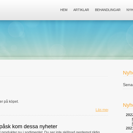
HEM
ARTIKLAR
BEHANDLINGAR
NY
Nyh
Senas
er på köpet.
Nyh
Läs mer...
202
h påsk kom dessa nyheter
202
produkter nu i sortimentet. Du ser inte skillnad gentemot riktig