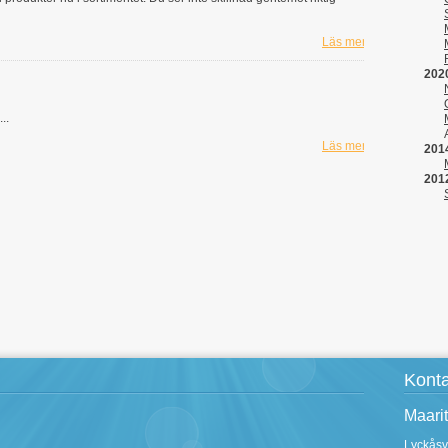
Läs mer...
202
..
Läs mer...
201
201
Konta
Maarit
Lyckås