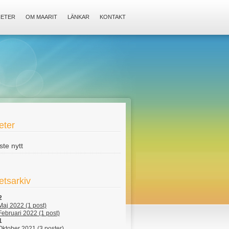
HETER
OM MAARIT
LÄNKAR
KONTAKT
eter
te nytt
etsarkiv
2
Maj 2022 (1 post)
Februari 2022 (1 post)
1
Oktober 2021 (3 poster)